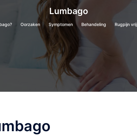
Lumbago
mbago?
Oorzaken
Symptomen
Behandeling
Rugpijn vr
lumbago